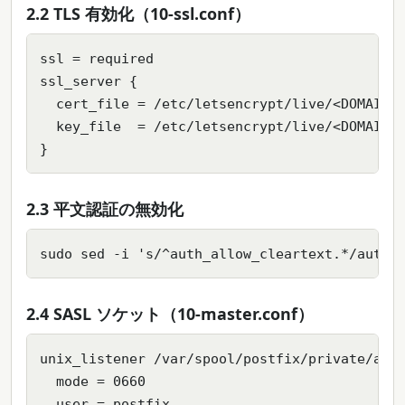
2.2 TLS 有効化（10-ssl.conf）
ssl = required

ssl_server {

  cert_file = /etc/letsencrypt/live/<DOMAIN>/
  key_file  = /etc/letsencrypt/live/<DOMAIN>/
}
2.3 平文認証の無効化
sudo sed -i 's/^auth_allow_cleartext.*/auth_
2.4 SASL ソケット（10-master.conf）
unix_listener /var/spool/postfix/private/auth
  mode = 0660

  user = postfix
