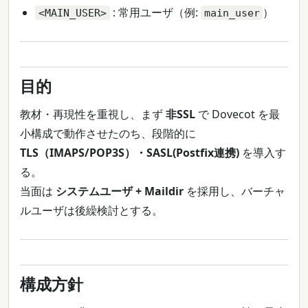
: 常用ユーザ（例:
）
<MAIN_USER>
main_user
目的
教材・再現性を重視し、まず
非SSL
で Dovecot を最
小構成で動作させたのち、段階的に
TLS（IMAPS/POP3S）・SASL(Postfix連携)
を導入す
る。
当面は
システムユーザ + Maildir
を採用し、バーチャ
ルユーザは後繰検討とする。
構成方針