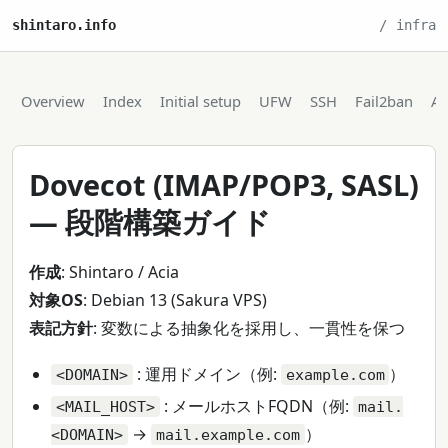
shintaro.info
infra
Overview
Index
Initial setup
UFW
SSH
Fail2ban
Ap
Dovecot (IMAP/POP3, SASL)
— 段階構築ガイド
作成
: Shintaro / Acia
対象OS
: Debian 13 (Sakura VPS)
表記方針
: 変数による抽象化を採用し、一貫性を保つ
: 運用ドメイン（例:
）
<DOMAIN>
example.com
: メールホストFQDN（例:
<MAIL_HOST>
mail.
→
）
<DOMAIN>
mail.example.com