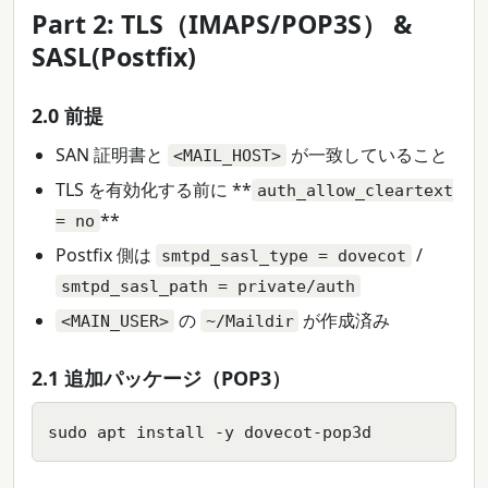
Part 2: TLS（IMAPS/POP3S） &
SASL(Postfix)
2.0 前提
SAN 証明書と
が一致していること
<MAIL_HOST>
TLS を有効化する前に **
auth_allow_cleartext
**
= no
Postfix 側は
/
smtpd_sasl_type = dovecot
smtpd_sasl_path = private/auth
の
が作成済み
<MAIN_USER>
~/Maildir
2.1 追加パッケージ（POP3）
sudo apt install -y dovecot-pop3d