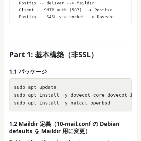
  Postfix -- deliver --> Maildir

  Client -. SMTP auth (587) .-> Postfix

  Postfix -- SASL via socket --> Dovecot
Part 1: 基本構築（非SSL）
1.1 パッケージ
sudo apt update

sudo apt install -y dovecot-core dovecot-imap
sudo apt install -y netcat-openbsd
1.2 Maildir 定義（10-mail.conf の Debian
defaults を Maildir 用に変更）