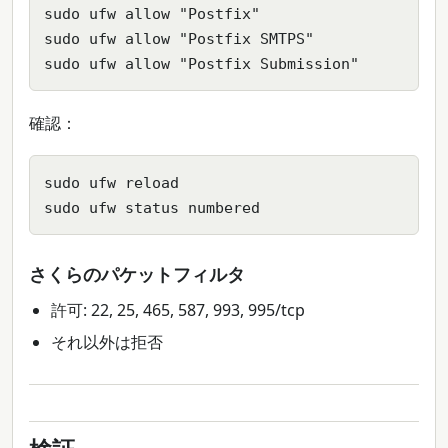
sudo ufw allow "Postfix"

sudo ufw allow "Postfix SMTPS"

sudo ufw allow "Postfix Submission"
確認：
sudo ufw reload

sudo ufw status numbered
さくらのパケットフィルタ
許可: 22, 25, 465, 587, 993, 995/tcp
それ以外は拒否