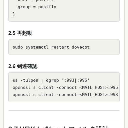
  group = postfix

}
2.5 再起動
sudo systemctl restart dovecot
2.6 到達確認
ss -tulpen | egrep ':993|:995'

openssl s_client -connect <MAIL_HOST>:995 -se
openssl s_client -connect <MAIL_HOST>:993 -s