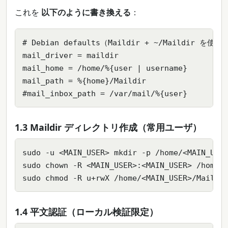
これを
以下のように書き換える
：
# Debian defaults（Maildir + ~/Maildir を
mail_driver = maildir

mail_home = /home/%{user | username}

mail_path = %{home}/Maildir

#mail_inbox_path = /var/mail/%{user}
1.3 Maildir ディレクトリ作成（常用ユーザ）
sudo -u <MAIN_USER> mkdir -p /home/<MAIN_USER
sudo chown -R <MAIN_USER>:<MAIN_USER> /home/<
sudo chmod -R u+rwX /home/<MAIN_USER>/Maildi
1.4 平文認証（ローカル検証限定）