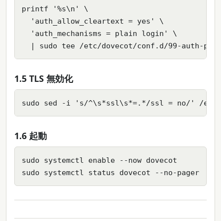
printf '%s\n' \

  'auth_allow_cleartext = yes' \

  'auth_mechanisms = plain login' \

  | sudo tee /etc/dovecot/conf.d/99-auth-pla
1.5 TLS 無効化
sudo sed -i 's/^\s*ssl\s*=.*/ssl = no/' /etc
1.6 起動
sudo systemctl enable --now dovecot

sudo systemctl status dovecot --no-pager