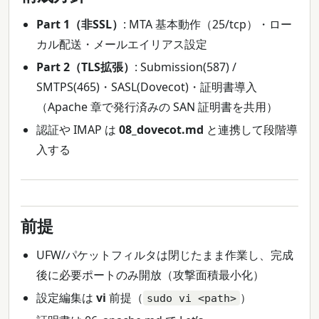
Part 1（非SSL）
: MTA 基本動作（25/tcp）・ロー
カル配送・メールエイリアス設定
Part 2（TLS拡張）
: Submission(587) /
SMTPS(465)・SASL(Dovecot)・証明書導入
（Apache 章で発行済みの SAN 証明書を共用）
認証や IMAP は
08_dovecot.md
と連携して段階導
入する
前提
UFW/パケットフィルタは閉じたまま作業し、完成
後に必要ポートのみ開放（攻撃面積最小化）
設定編集は
vi
前提（
）
sudo vi <path>