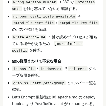
→ 587 で
wrong version number
-starttls
を付け忘れていないか確認する。
smtp
→
no peer certificate available
/
smtpd_tls_cert_file
smtpd_tls_key_file
のパスや権限を確認。
→ 鍵が読めずプロセスが落ち
write:errno=104
ている場合があるため、
journalctl -u
を確認。
postfix
鍵の権限まわりで不安な場合
/
で
グル
id postfix
id dovecot
ssl-cert
ープ所属を確認。
でメンバー一覧を
grep ssl-cert /etc/group
確認。
Let’s Encrypt 更新後は 06_apache.md の deploy
hook により Postfix/Dovecot が reload される。