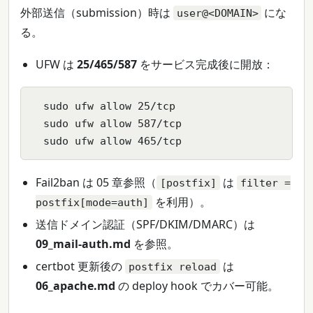
外部送信（submission）時は
にな
user@<DOMAIN>
る。
UFW は
25/465/587
をサービス完成後に開放：
  sudo ufw allow 25/tcp

  sudo ufw allow 587/tcp

  sudo ufw allow 465/tcp
Fail2ban は 05 章参照（
は
[postfix]
filter =
を利用）。
postfix[mode=auth]
送信ドメイン認証（SPF/DKIM/DMARC）は
09_mail-auth.md
を参照。
certbot 更新後の
は
postfix reload
06_apache.md
の deploy hook でカバー可能。