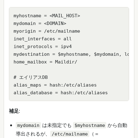
myhostname = <MAIL_HOST>

mydomain = <DOMAIN>

myorigin = /etc/mailname

inet_interfaces = all

inet_protocols = ipv4

mydestination = $myhostname, $mydomain, local
home_mailbox = Maildir/

# エイリアスDB

alias_maps = hash:/etc/aliases

alias_database = hash:/etc/aliases
補足
:
は未指定でも
から自動
mydomain
$myhostname
導出されるが、
（＝
/etc/mailname