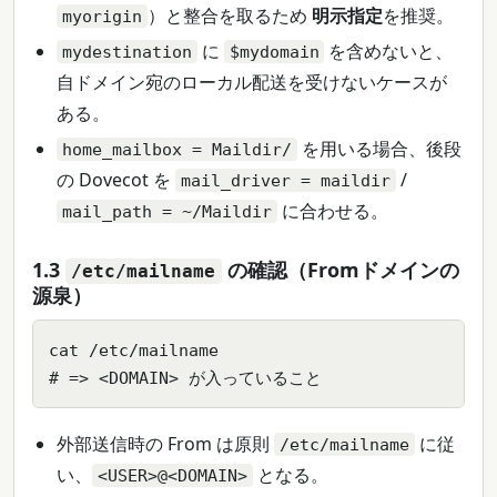
）と整合を取るため
明示指定
を推奨。
myorigin
に
を含めないと、
mydestination
$mydomain
自ドメイン宛のローカル配送を受けないケースが
ある。
を用いる場合、後段
home_mailbox = Maildir/
の Dovecot を
/
mail_driver = maildir
に合わせる。
mail_path = ~/Maildir
1.3
の確認（Fromドメインの
/etc/mailname
源泉）
cat /etc/mailname

# => <DOMAIN> が入っていること
外部送信時の From は原則
に従
/etc/mailname
い、
となる。
<USER>@<DOMAIN>