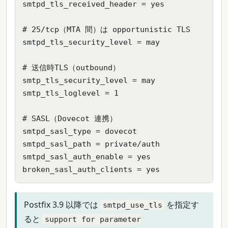
smtpd_tls_received_header = yes

# 25/tcp（MTA 間）は opportunistic TLS

smtpd_tls_security_level = may

# 送信時TLS（outbound）

smtp_tls_security_level = may

smtp_tls_loglevel = 1

# SASL（Dovecot 連携）

smtpd_sasl_type = dovecot

smtpd_sasl_path = private/auth

smtpd_sasl_auth_enable = yes

broken_sasl_auth_clients = yes
Postfix 3.9 以降では
を指定す
smtpd_use_tls
ると
support for parameter