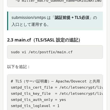
  -o milter_macro_daemon_name=ORIGINATING
submission/smtps は「
認証前提 + TLS必須
」の
入口として運用する。
2.3 main.cf（TLS/SASL 設定の追記）
sudo vi /etc/postfix/main.cf
以下を追記：
# TLS（サーバ証明書）— Apache/Dovecot と共用

smtpd_tls_cert_file = /etc/letsencrypt/live/<
smtpd_tls_key_file  = /etc/letsencrypt/live/<
smtpd_tls_auth_only = yes

smtpd_tls_loglevel = 1
