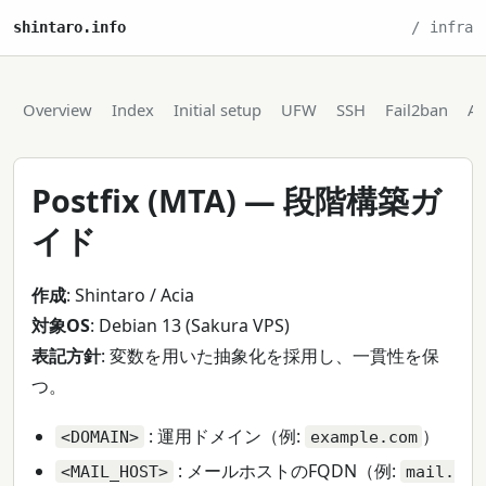
shintaro.info
infra
Overview
Index
Initial setup
UFW
SSH
Fail2ban
Ap
Postfix (MTA) — 段階構築ガ
イド
作成
: Shintaro / Acia
対象OS
: Debian 13 (Sakura VPS)
表記方針
: 変数を用いた抽象化を採用し、一貫性を保
つ。
: 運用ドメイン（例:
）
<DOMAIN>
example.com
: メールホストのFQDN（例:
<MAIL_HOST>
mail.