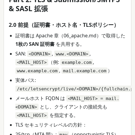
& SASL 拡張
2.0 前提（証明書・ホスト名・TLSポリシー）
証明書は Apache 章（06_apache.md）で取得した
1枚の SAN 証明書
を共用する。
SAN:
,
,
<DOMAIN>
www.<DOMAIN>
（例:
,
<MAIL_HOST>
example.com
,
）
www.example.com
mail.example.com
実体パス:
/etc/letsencrypt/live/<DOMAIN>/{fullchain.p
メールホスト FQDN は
<MAIL_HOST> = mail.
とし、クライアントの接続先も
<DOMAIN>
を指定する。
<MAIL_HOST>
TLS セキュリティレベルの方針：
25/tcp（MTA 間）:
（opportunistic TLS）
may