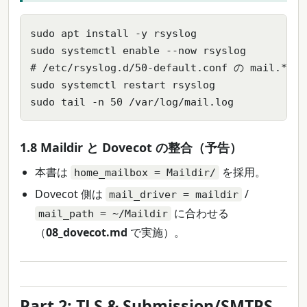
sudo apt install -y rsyslog

sudo systemctl enable --now rsyslog

# /etc/rsyslog.d/50-default.conf の ma
sudo systemctl restart rsyslog

sudo tail -n 50 /var/log/mail.log
1.8 Maildir と Dovecot の整合（予告）
本書は
を採用。
home_mailbox = Maildir/
Dovecot 側は
/
mail_driver = maildir
に合わせる
mail_path = ~/Maildir
（
08_dovecot.md
で実施）。
Part 2: TLS & Submission/SMTPS