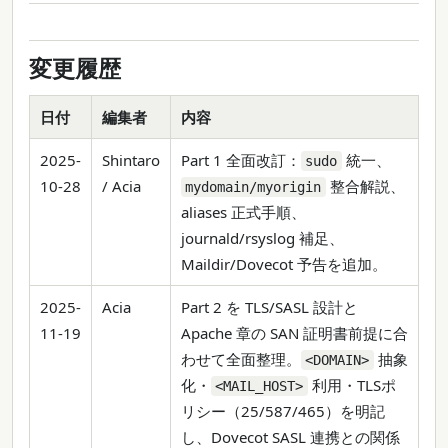
変更履歴
日付
編集者
内容
2025-
Shintaro
Part 1 全面改訂：
統一、
sudo
10-28
/ Acia
整合解説、
mydomain/myorigin
aliases 正式手順、
journald/rsyslog 補足、
Maildir/Dovecot 予告を追加。
2025-
Acia
Part 2 を TLS/SASL 設計と
11-19
Apache 章の SAN 証明書前提に合
わせて全面整理。
抽象
<DOMAIN>
化・
利用・TLSポ
<MAIL_HOST>
リシー（25/587/465）を明記
し、Dovecot SASL 連携との関係