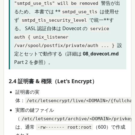
警告が出
"smtpd_use_tls" will be removed
るため、 本書では **
は使用せ
smtpd_use_tls
ず
で統一**す
smtpd_tls_security_level
る。 SASL 認証自体は Dovecot の
service
auth { unix_listener
設
/var/spool/postfix/private/auth ... }
定とセットで動作する（詳細は
08_dovecot.md
Part 2 を参照）。
2.4 証明書 & 権限（Let's Encrypt）
証明書の実
体：
/etc/letsencrypt/live/<DOMAIN>/{fullcha
実際の鍵ファイル
（
/etc/letsencrypt/archive/<DOMAIN>/privkey
は、通常
（600）で作成
-rw------- root:root