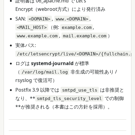
証明書は 06_apache.md で Let’s
Encrypt（webroot方式）により発行済み
SAN:
,
,
<DOMAIN>
www.<DOMAIN>
（例:
,
<MAIL_HOST>
example.com
,
）
www.example.com
mail.example.com
実体パス:
/etc/letsencrypt/live/<DOMAIN>/{fullchain.p
ログは
systemd-journald
が標準
（
非生成の可能性あり /
/var/log/mail.log
rsyslog で復活可）
Postfix 3.9 以降では
は非推奨と
smtpd_use_tls
なり、**
での制御
smtpd_tls_security_level
**が推奨される（本書はこの方針を採用）。