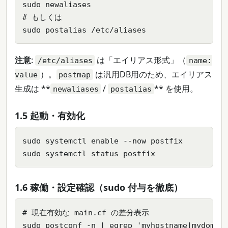
sudo newaliases

# もしくは

sudo postalias /etc/aliases
注意
:
は「エイリアス形式」（
/etc/aliases
name:
）。
は汎用DB用のため、エイリアス
value
postmap
生成は **
/
** を使用。
newaliases
postalias
1.5 起動・有効化
sudo systemctl enable --now postfix

sudo systemctl status postfix
1.6 稼働・設定確認（sudo 付与を徹底）
# 現在有効な main.cf の差分表示

sudo postconf -n | egrep 'myhostname|mydomain