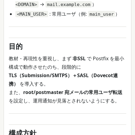
→
）
<DOMAIN>
mail.example.com
: 常用ユーザ（例:
）
<MAIN_USER>
main_user
目的
教材・再現性を重視し、まず
非SSL
で Postfix を最小
構成で動作させたのち、段階的に
TLS（Submission/SMTPS）＋SASL（Dovecot連
携）
を導入する。
また、
root/postmaster 宛メールの常用ユーザ転送
を設定し、運用通知が見落とされないようにする。
構成方針