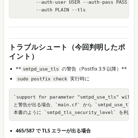
        --auth-user USER --auth-pass PASS \

        --auth PLAIN --tls
トラブルシュート（今回判明したポ
イント）
**
の警告（Postfix 3.9 以降）**
smtpd_use_tls
実行時に
sudo postfix check
`support for parameter "smtpd_use_tls" will b
と警告が出る場合、`main.cf` から `smtpd_use_tls
本書のように `smtpd_tls_security_level` を利用
465/587 で TLS エラーが出る場合