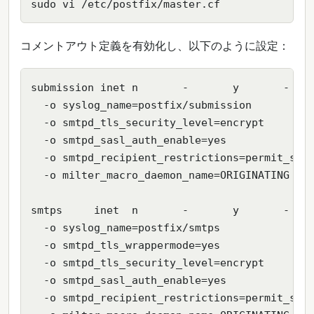
sudo vi /etc/postfix/master.cf
コメントアウト定義を有効化し、以下のように設定：
submission inet n       -       y       -    
  -o syslog_name=postfix/submission

  -o smtpd_tls_security_level=encrypt

  -o smtpd_sasl_auth_enable=yes

  -o smtpd_recipient_restrictions=permit_sasl
  -o milter_macro_daemon_name=ORIGINATING

smtps     inet  n       -       y       -    
  -o syslog_name=postfix/smtps

  -o smtpd_tls_wrappermode=yes

  -o smtpd_tls_security_level=encrypt

  -o smtpd_sasl_auth_enable=yes

  -o smtpd_recipient_restrictions=permit_sasl